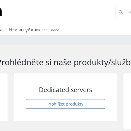
Нэмэлт үйлчилгээ
e
none
Prohlédněte si naše produkty/služb
Dedicated servers
Prohlížet produkty