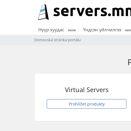
Нүүр хуудас
Үндсэн үйлчилгээ
none
non
Domovská stránka portálu
Virtual Servers
Prohlížet produkty