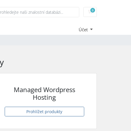
0
Nákupní Košík
Účet
y
Managed Wordpress
Hosting
Prohlížet produkty