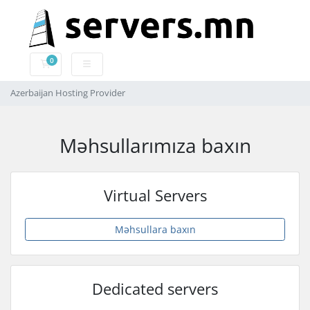
0
Səbət
Azerbaijan Hosting Provider
Məhsullarımıza baxın
Virtual Servers
Məhsullara baxın
Dedicated servers