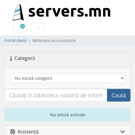
0
Coș de cumpărături
Portal clienți
Biblioteca de cunoștințe
Categorii
Caută
Nu există articole
Asistență