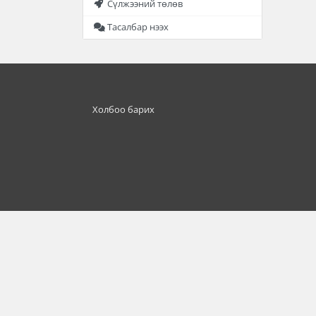
Сүлжээний төлөв
Тасалбар нээх
Холбоо барих