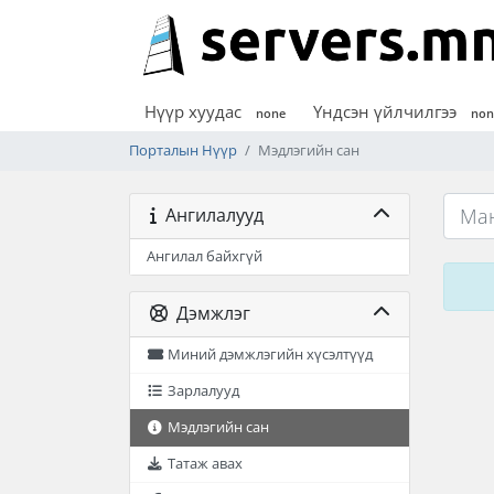
Нүүр хуудас
Үндсэн үйлчилгээ
none
non
Порталын Нүүр
Мэдлэгийн сан
Ангилалууд
Ангилал байхгүй
Дэмжлэг
Миний дэмжлэгийн хүсэлтүүд
Зарлалууд
Мэдлэгийн сан
Татаж авах