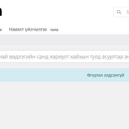
Нэмэлт үйлчилгээ
e
none
Өгүүлэл олдсонгүй