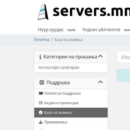
Нүүр хуудас
Үндсэн үйлчилгээ
none
non
Почетна
База на знаења
Категории на прашања
Не постојат категории
Поддршка
Тикети за поддршка
Акции и промоции
База на знаења
Превземања