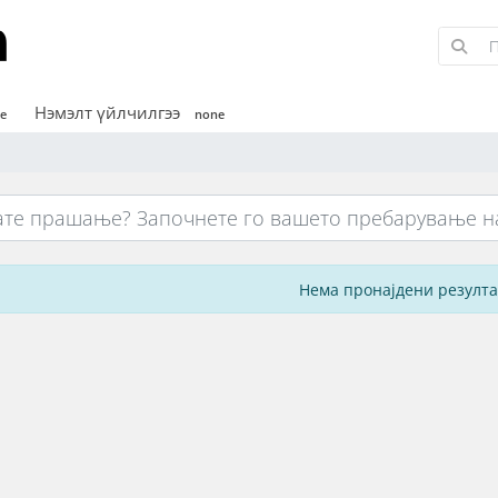
Нэмэлт үйлчилгээ
e
none
Нема пронајдени резулт