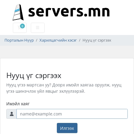
0
Дэлгүүрийн сагс
Порталын Нүүр
Харилцагчийн хэсэг
Нууц үг сэргээх
Нууц үг сэргээх
Нууц үгээ мартсан уу? Доорх имэйл хаягаа оруулж, нууц
үгээ шинэчлэх үйл явцыг эхлүүлээрэй.
Имэйл хаяг
Илгээх