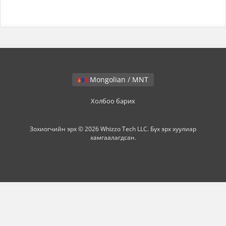
Mongolian / MNT
Холбоо барих
Зохиогчийн эрх © 2026 Whizzo Tech LLC. Бүх эрх хуулиар
хамгаалагдсан.