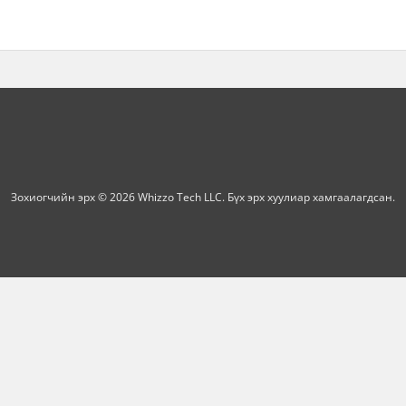
Зохиогчийн эрх © 2026 Whizzo Tech LLC. Бүх эрх хуулиар хамгаалагдсан.