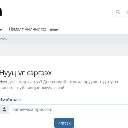
Нэмэлт үйлчилгээ
e
none
ргээх
Нууц үг сэргээх
Нууц үгээ мартсан уу? Доорх имэйл хаягаа оруулж, нууц үгээ
шинэчлэх үйл явцыг эхлүүлээрэй.
Имэйл хаяг
Илгээх