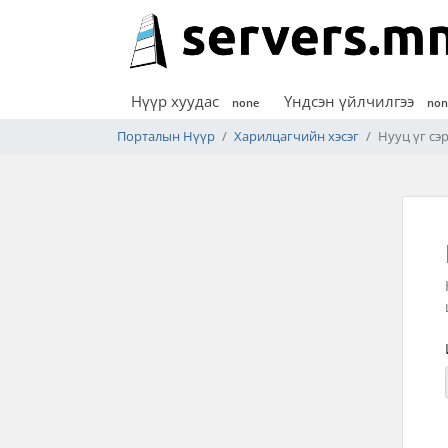
Нүүр хуудас
Үндсэн үйлчилгээ
none
non
Порталын Нүүр
Харилцагчийн хэсэг
Нууц үг сэ