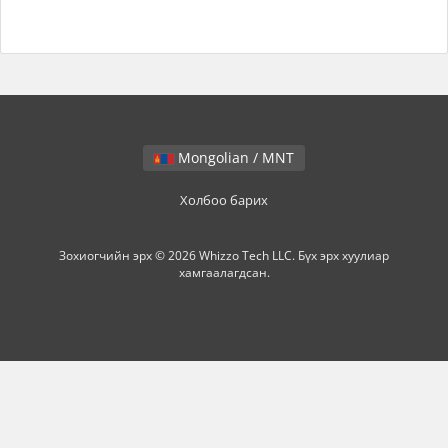
Mongolian / MNT
Холбоо барих
Зохиогчийн эрх © 2026 Whizzo Tech LLC. Бүх эрх хуулиар
хамгаалагдсан.