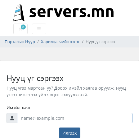
0
Дэлгүүрийн сагс
Порталын Нүүр
Харилцагчийн хэсэг
Нууц үг сэргээх
Нууц үг сэргээх
Нууц үгээ мартсан уу? Доорх имэйл хаягаа оруулж, нууц
үгээ шинэчлэх үйл явцыг эхлүүлээрэй.
Имэйл хаяг
Илгээх