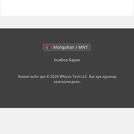
Mongolian / MNT
Холбоо барих
Зохиогчийн эрх © 2026 Whizzo Tech LLC. Бүх эрх хуулиар
хамгаалагдсан.