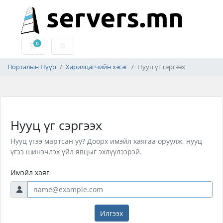
0
Дэлгүүрийн сагс
Порталын Нүүр
Харилцагчийн хэсэг
Нууц үг сэргээх
Нууц үг сэргээх
Нууц үгээ мартсан уу? Доорх имэйл хаягаа оруулж, нууц
үгээ шинэчлэх үйл явцыг эхлүүлээрэй.
Имэйл хаяг
Илгээх