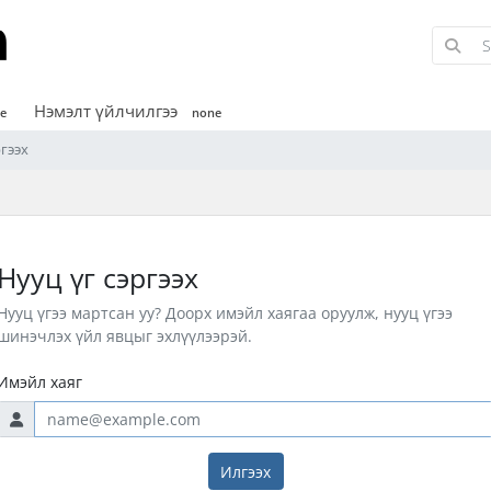
Нэмэлт үйлчилгээ
e
none
ргээх
Нууц үг сэргээх
Нууц үгээ мартсан уу? Доорх имэйл хаягаа оруулж, нууц үгээ
шинэчлэх үйл явцыг эхлүүлээрэй.
Имэйл хаяг
Илгээх