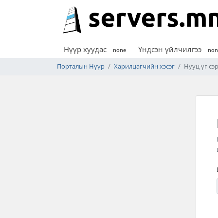
Нүүр хуудас
Үндсэн үйлчилгээ
none
non
Порталын Нүүр
Харилцагчийн хэсэг
Нууц үг сэ