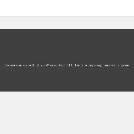
Зохиогчийн эрх © 2026 Whizzo Tech LLC. Бүх эрх хуулиар хамгаалагдсан.