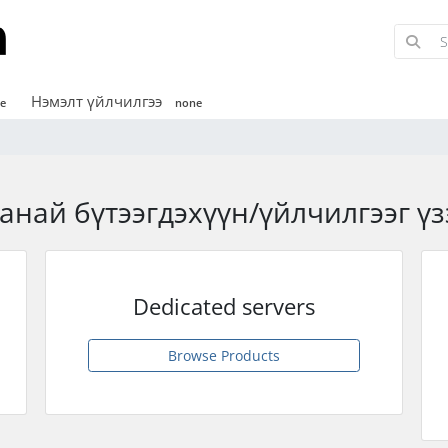
Нэмэлт үйлчилгээ
e
none
анай бүтээгдэхүүн/үйлчилгээг үз
Dedicated servers
Browse Products