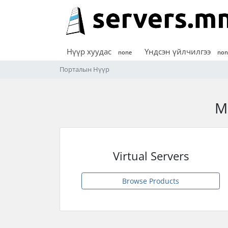
Нүүр хуудас
Үндсэн үйлчилгээ
none
non
Порталын Нүүр
М
Virtual Servers
Browse Products