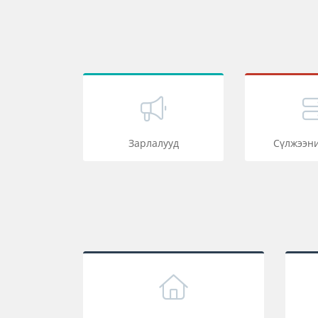
Зарлалууд
Сүлжээни