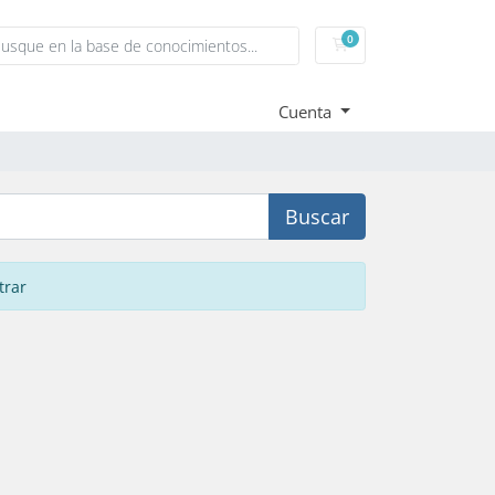
0
Carrito
Cuenta
Buscar
trar