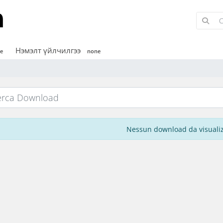
Нэмэлт үйлчилгээ
e
none
Nessun download da visuali