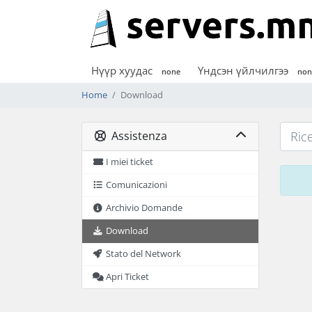
Нүүр хуудас
Үндсэн үйлчилгээ
none
non
Home
Download
Assistenza
I miei ticket
Comunicazioni
Archivio Domande
Download
Stato del Network
Apri Ticket