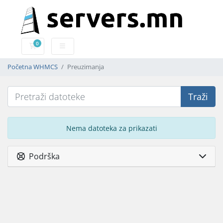
0
Košarica
Početna WHMCS
Preuzimanja
Traži
Nema datoteka za prikazati
Podrška