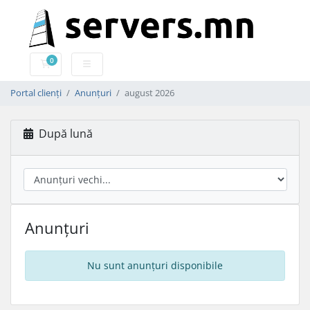
0
Coș de cumpărături
Portal clienți
Anunțuri
august 2026
După lună
Anunțuri
Nu sunt anunțuri disponibile