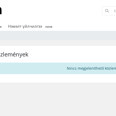
Нэмэлт үйлчилгээ
e
none
zlemények
Nincs megjeleníthető közle