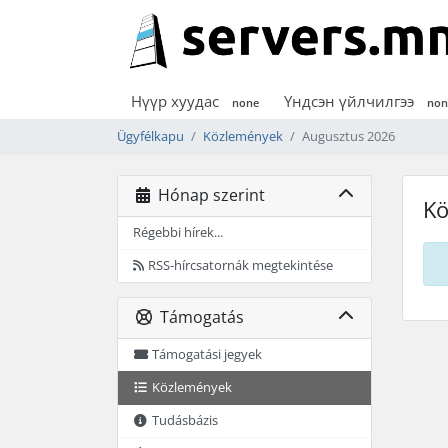
Нүүр хуудас
Үндсэн үйлчилгээ
none
non
Ügyfélkapu
Közlemények
Augusztus 2026
Hónap szerint
Kö
Régebbi hírek...
RSS-hírcsatornák megtekintése
Támogatás
Támogatási jegyek
Közlemények
Tudásbázis